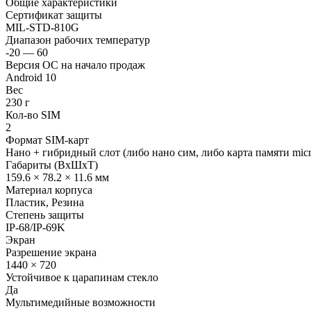
Общие характеристики
Сертификат защиты
MIL-STD-810G
Диапазон рабочих температур
-20 — 60
Версия ОС на начало продаж
Android 10
Вес
230 г
Кол-во SIM
2
Формат SIM-карт
Нано + гибридный слот (либо нано сим, либо карта памяти mic
Габариты (ВxШxТ)
159.6 × 78.2 × 11.6 мм
Материал корпуса
Пластик, Резина
Степень защиты
IP-68/IP-69K
Экран
Разрешение экрана
1440 × 720
Устойчивое к царапинам стекло
Да
Мультимедийные возможности