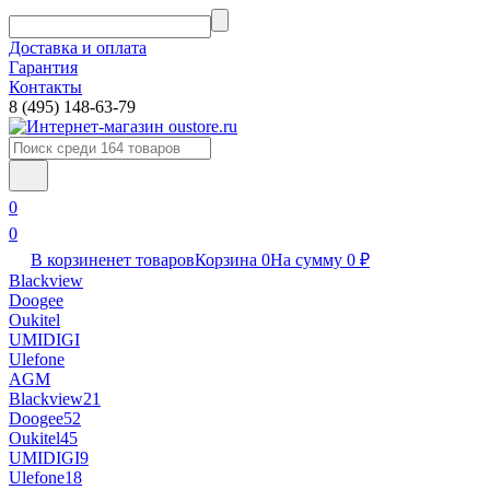
Доставка и оплата
Гарантия
Контакты​
8 (495) 148-63-79
0
0
В корзине
нет товаров
Корзина
0
На сумму
0
₽
Blackview
Doogee
Oukitel
UMIDIGI
Ulefone
AGM
Blackview
21
Doogee
52
Oukitel
45
UMIDIGI
9
Ulefone
18