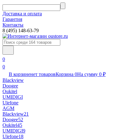
Доставка и оплата
Гарантия
Контакты​
8 (495) 148-63-79
0
0
В корзине
нет товаров
Корзина
0
На сумму
0
₽
Blackview
Doogee
Oukitel
UMIDIGI
Ulefone
AGM
Blackview
21
Doogee
52
Oukitel
45
UMIDIGI
9
Ulefone
18