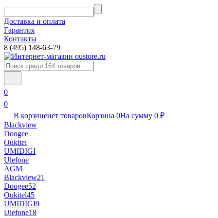
Доставка и оплата
Гарантия
Контакты​
8 (495) 148-63-79
0
0
В корзине
нет товаров
Корзина
0
На сумму
0
₽
Blackview
Doogee
Oukitel
UMIDIGI
Ulefone
AGM
Blackview
21
Doogee
52
Oukitel
45
UMIDIGI
9
Ulefone
18