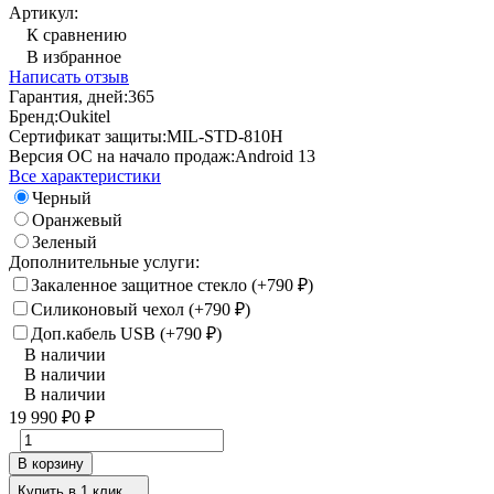
Артикул:
К сравнению
В избранное
Написать отзыв
Гарантия, дней:
365
Бренд:
Oukitel
Сертификат защиты:
MIL-STD-810H
Версия ОС на начало продаж:
Android 13
Все характеристики
Черный
Оранжевый
Зеленый
Дополнительные услуги:
Закаленное защитное стекло (+
790
)
₽
Силиконовый чехол (+
790
)
₽
Доп.кабель USB (+
790
)
₽
В наличии
В наличии
В наличии
19 990
0
₽
₽
В корзину
Купить в 1 клик