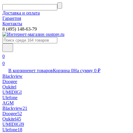
Доставка и оплата
Гарантия
Контакты​
8 (495) 148-63-79
0
0
В корзине
нет товаров
Корзина
0
На сумму
0
₽
Blackview
Doogee
Oukitel
UMIDIGI
Ulefone
AGM
Blackview
21
Doogee
52
Oukitel
45
UMIDIGI
9
Ulefone
18