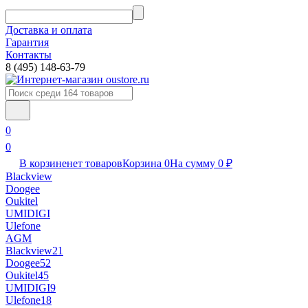
Доставка и оплата
Гарантия
Контакты​
8 (495) 148-63-79
0
0
В корзине
нет товаров
Корзина
0
На сумму
0
₽
Blackview
Doogee
Oukitel
UMIDIGI
Ulefone
AGM
Blackview
21
Doogee
52
Oukitel
45
UMIDIGI
9
Ulefone
18